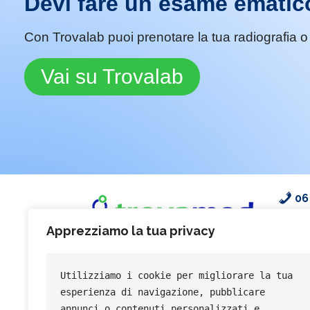
Devi fare un esame ematic
Con Trovalab puoi prenotare la tua radiografia o i
Vai su Trovalab
06
Apprezziamo la tua privacy
Facile, Gratuito ed Utile
Utilizziamo i cookie per migliorare la tua 
esperienza di navigazione, pubblicare 
annunci o contenuti personalizzati e 