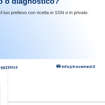
o o diagnostico?
l tuo prelievo con ricetta in SSN o in privato.
info@trovamed.it
 99330112