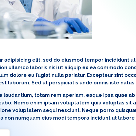
 adipisicing elit, sed do eiusmod tempor incididunt u
on ullamco laboris nisi ut aliquip ex ea commodo conse
llum dolore eu fugiat nulla pariatur. Excepteur sint occ
 est laborum. Sed ut perspiciatis unde omnis iste natus
laudantium, totam rem aperiam, eaque ipsa quae ab ill
icabo. Nemo enim ipsam voluptatem quia voluptas sit as
ione voluptatem sequi nesciunt. Neque porro quisquam
 quia non numquam eius modi tempora incidunt ut labo